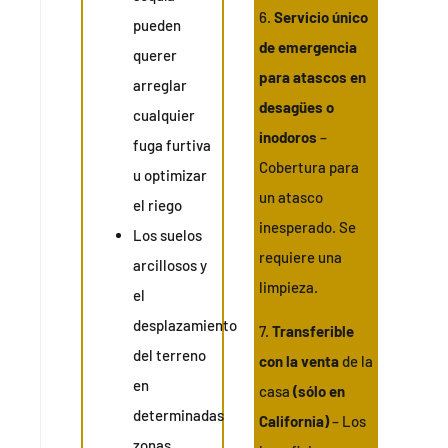
6.
Servicio único
pueden
de emergencia
querer
para atascos en
arreglar
desagües o
cualquier
inodoros
–
fuga furtiva
Cobertura para
u optimizar
un atasco
el riego
inesperado. Se
Los suelos
requiere una
arcillosos y
limpieza.
el
desplazamiento
7.
Transferible
del terreno
con la venta
de la
en
casa
(sólo en
determinadas
California)
– Los
zonas