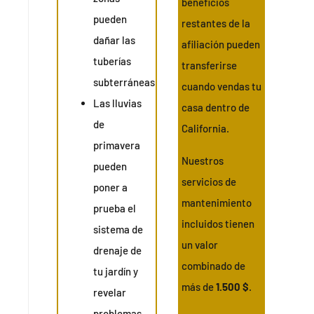
beneficios
pueden
restantes de la
dañar las
afiliación pueden
tuberías
transferirse
subterráneas
cuando vendas tu
Las lluvias
casa dentro de
de
California.
primavera
Nuestros
pueden
servicios de
poner a
mantenimiento
prueba el
incluidos tienen
sistema de
un valor
drenaje de
combinado de
tu jardín y
más de
1.500 $
.
revelar
problemas