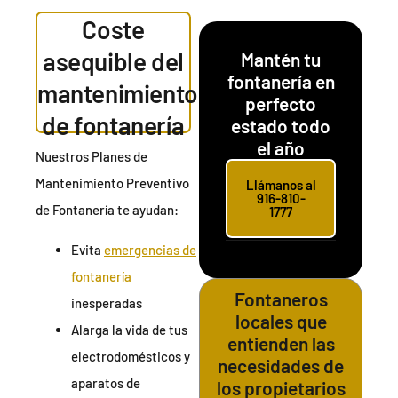
Coste
asequible del
Mantén tu
fontanería en
mantenimiento
perfecto
de fontanería
estado todo
el año
Nuestros Planes de
Mantenimiento Preventivo
Llámanos al
916-810-
de Fontanería te ayudan:
1777
Evita
emergencias de
fontanería
Fontaneros
inesperadas
locales que
Alarga la vida de tus
entienden las
electrodomésticos y
necesidades de
aparatos de
los propietarios