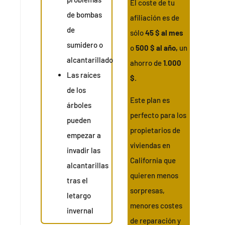
El coste de tu
de bombas
afiliación es de
de
sólo
45 $ al mes
sumidero o
o
500 $ al año,
un
alcantarillado
ahorro de
1.000
Las raíces
$
.
de los
Este plan es
árboles
perfecto para los
pueden
propietarios de
empezar a
viviendas en
invadir las
California que
alcantarillas
quieren menos
tras el
sorpresas,
letargo
menores costes
invernal
de reparación y