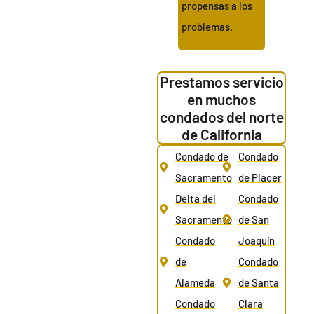
propensas a los
problemas.
Prestamos servicio
en muchos
condados del norte
de California
Condado de
Condado
Sacramento
de Placer
Delta del
Condado
Sacramento
de San
Condado
Joaquín
de
Condado
Alameda
de Santa
Condado
Clara