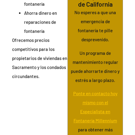
de California
fontanería
No esperes a que una
Ahorra dinero en
emergencia de
reparaciones de
fontanería te pille
fontanería
desprevenido.
Ofrecemos precios
competitivos para los
Un programa de
propietarios de viviendas en
mantenimiento regular
Sacramento y los condados
puede ahorrarte dinero y
circundantes.
estrés a largo plazo.
Ponte en contacto hoy
mismo con el
Especialista en
Fontanería Millennium
para obtener más