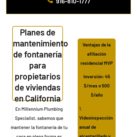
916-810-1777
Planes de
mantenimiento
Ventajas de la
de fontanería
afiliación
para
residencial MVP
propietarios
Inversión: 45
de viviendas
$/mes o 500
$/año
en California
1.
En Millennium Plumbing
Videoinspección
Specialist, sabemos que
anual de
mantener la fontanería de tu
alcantarillado y
casa en plena forma es